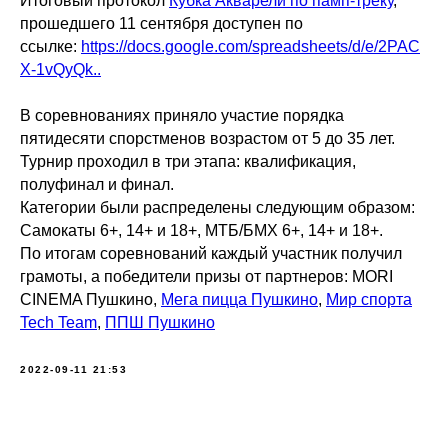
Итоговый протокол
Кубка Акварели по памп-треку
,
прошедшего 11 сентября доступен по
ссылке:
https://docs.google.com/spreadsheets/d/e/2PAC
X-1vQyQk..
В соревнованиях приняло участие порядка
пятидесяти спорстменов возрастом от 5 до 35 лет.
Турнир проходил в три этапа: квалификация,
полуфинал и финал.
Категории были распределены следующим образом:
Самокаты 6+, 14+ и 18+, МТБ/БМХ 6+, 14+ и 18+.
По итогам соревнований каждый участник получил
грамоты, а победители призы от партнеров: MORI
CINEMA Пушкино,
Мега пицца Пушкино
,
Мир спорта
Tech Team
,
ППШ Пушкино
2022-09-11 21:53