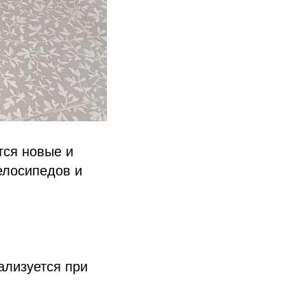
тся новые и
елосипедов и
ализуется при